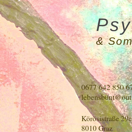
Psy
& Som
0677 642 850 6
lebensbunt@out
Körösistraße 29c
8010 Graz