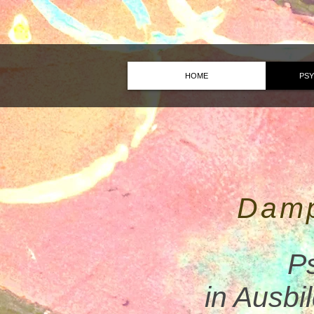
HOME
PSY
Damp
P
in Ausbi