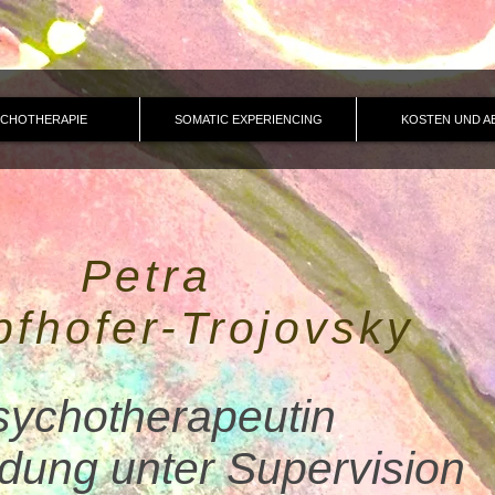
CHOTHERAPIE
SOMATIC EXPERIENCING
KOSTEN UND A
Petra
fhofer-Trojovsky
sychotherapeutin
ldung unter Supervision